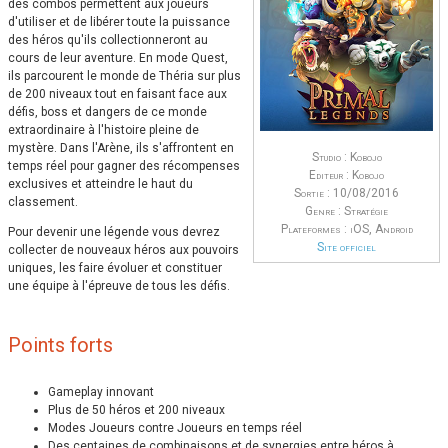
des combos permettent aux joueurs
d'utiliser et de libérer toute la puissance
des héros qu'ils collectionneront au
cours de leur aventure. En mode Quest,
ils parcourent le monde de Théria sur plus
de 200 niveaux tout en faisant face aux
défis, boss et dangers de ce monde
extraordinaire à l'histoire pleine de
mystère. Dans l'Arène, ils s'affrontent en
Studio : Kobojo
temps réel pour gagner des récompenses
Editeur : Kobojo
exclusives et atteindre le haut du
Sortie : 10/08/2016
classement.
Genre : Stratégie
Plateformes : iOS, Android
Pour devenir une légende vous devrez
Site officiel
collecter de nouveaux héros aux pouvoirs
uniques, les faire évoluer et constituer
une équipe à l'épreuve de tous les défis.
Points forts
Gameplay innovant
Plus de 50 héros et 200 niveaux
Modes Joueurs contre Joueurs en temps réel
Des centaines de combinaisons et de synergies entre héros à