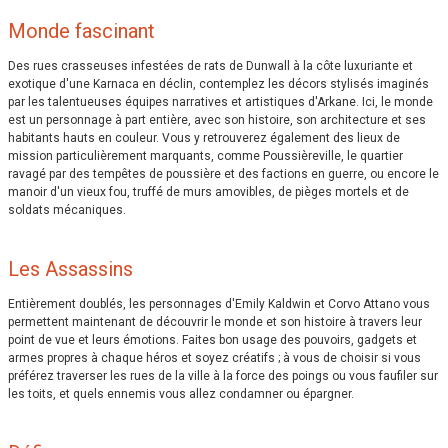
Monde fascinant
Des rues crasseuses infestées de rats de Dunwall à la côte luxuriante et
exotique d'une Karnaca en déclin, contemplez les décors stylisés imaginés
par les talentueuses équipes narratives et artistiques d'Arkane. Ici, le monde
est un personnage à part entière, avec son histoire, son architecture et ses
habitants hauts en couleur. Vous y retrouverez également des lieux de
mission particulièrement marquants, comme Poussièreville, le quartier
ravagé par des tempêtes de poussière et des factions en guerre, ou encore le
manoir d'un vieux fou, truffé de murs amovibles, de pièges mortels et de
soldats mécaniques.
Les Assassins
Entièrement doublés, les personnages d'Emily Kaldwin et Corvo Attano vous
permettent maintenant de découvrir le monde et son histoire à travers leur
point de vue et leurs émotions. Faites bon usage des pouvoirs, gadgets et
armes propres à chaque héros et soyez créatifs ; à vous de choisir si vous
préférez traverser les rues de la ville à la force des poings ou vous faufiler sur
les toits, et quels ennemis vous allez condamner ou épargner.