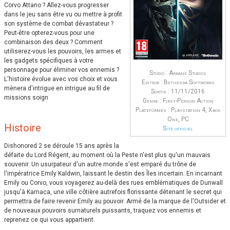
Corvo Attano ? Allez-vous progresser
dans le jeu sans être vu ou mettre à profit
son système de combat dévastateur ?
Peut-être opterez-vous pour une
combinaison des deux ? Comment
utiliserez-vous les pouvoirs, les armes et
les gadgets spécifiques à votre
personnage pour éliminer vos ennemis ?
Studio : Arkane Studios
L'histoire évolue avec vos choix et vous
Editeur : Bethesda Softworks
mènera d'intrigue en intrigue au fil de
Sortie : 11/11/2016
missions soign
Genre : First-Person Action
Plateformes : Playstation 4, Xbox
One, PC
Histoire
Site officiel
Dishonored 2 se déroule 15 ans après la
défaite du Lord Régent, au moment où la Peste n'est plus qu'un mauvais
souvenir. Un usurpateur d'un autre monde s'est emparé du trône de
l'impératrice Emily Kaldwin, laissant le destin des Îles incertain. En incarnant
Emily ou Corvo, vous voyagerez au-delà des rues emblématiques de Dunwall
jusqu'à Karnaca, une ville côtière autrefois florissante détenant le secret qui
permettra de faire revenir Emily au pouvoir. Armé de la marque de l'Outsider et
de nouveaux pouvoirs surnaturels puissants, traquez vos ennemis et
reprenez ce qui vous appartient.